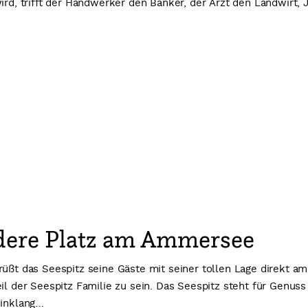
ird, trifft der Handwerker den Bänker, der Arzt den Landwirt, 
ndere Platz am Ammersee
grüßt das Seespitz seine Gäste mit seiner tollen Lage direkt
eil der Seespitz Familie zu sein. Das Seespitz steht für Genus
Einklang…