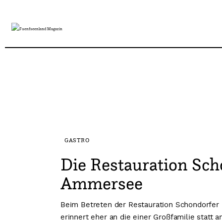
Übernachten
Gastro
Shops
Sport/Wellness/Health
Ausflüge
Events
GASTRO
Menschen
Die Restauration Sc
Ammersee
Kreativ
Beim Betreten der Restauration Schondorfer 
erinnert eher an die einer Großfamilie stat