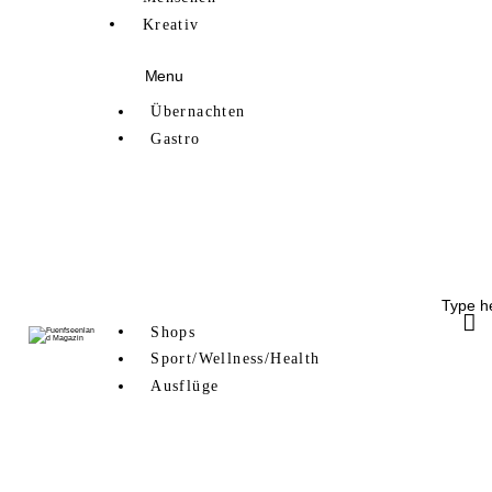
Kreativ
Menu
Übernachten
Gastro
Ammersee
Starnberger See
Pilsensee
Wörthsee
Weßlinger See
Shops
Sport/Wellness/Health
Ausflüge
Indoor
Outdoor
mit Kids