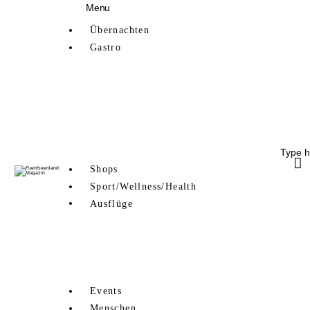
Menu
Übernachten
Übernachten
Gastro
Gastro
Ammersee
Shops
Starnberger See
Pilsensee
Sport/Wellness/Health
Wörthsee
Weßlinger See
Ausflüge
Shops
Events
Sport/Wellness/Health
Ausflüge
Menschen
Indoor
Outdoor
Kreativ
mit Kids
Events
Menschen