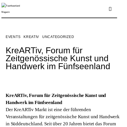
Übernachten
Gastro
EVENTS
KREATIV
UNCATEGORIZED
KreARTiv, Forum für
Shops
Zeitgenössische Kunst und
Handwerk im Fünfseenland
Sport/Wellness/Health
Ausflüge
Events
KreARTiv, Forum für Zeitgenössische Kunst und 
Handwerk im Fünfseenland
Menschen
Der KreARTiv Markt ist eine der führenden 
Veranstaltungen für zeitgenössische Kunst und Handwerk 
Kreativ
in Süddeutschland. Seit über 20 Jahren bietet das Forum 